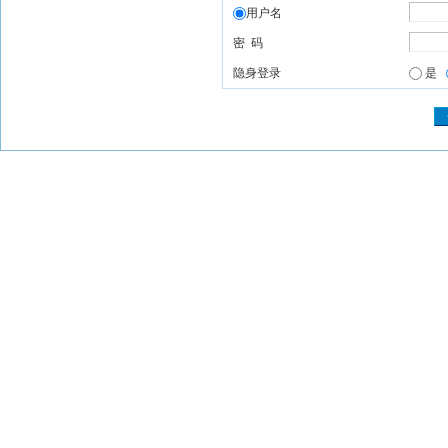
用户名
密 码
隐身登录
是