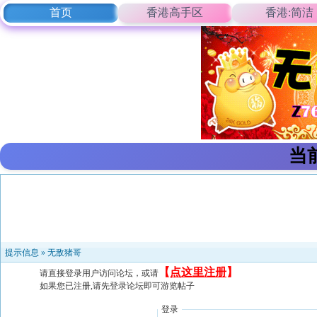
首页
香港高手区
香港:简洁
当
提示信息 »
无敌猪哥
【
点这里注册
】
请直接登录用户访问论坛，或请
如果您已注册,请先登录论坛即可游览帖子
登录