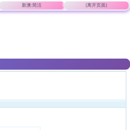
新澳:简洁
[离开页面]