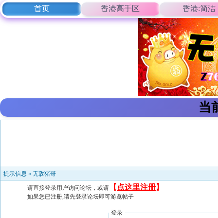
首页
香港高手区
香港:简洁
当
提示信息 »
无敌猪哥
【
点这里注册
】
请直接登录用户访问论坛，或请
如果您已注册,请先登录论坛即可游览帖子
登录