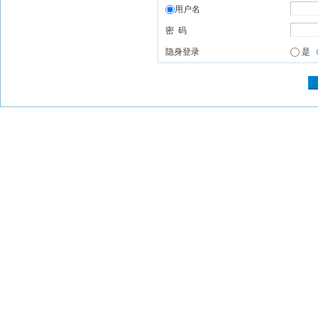
用户名
密 码
隐身登录
是