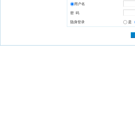
用户名
密 码
隐身登录
是