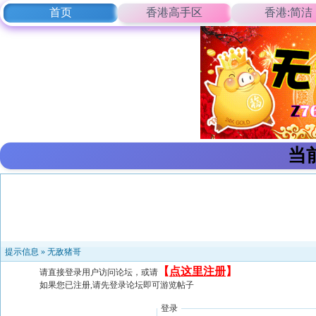
首页
香港高手区
香港:简洁
当
提示信息 »
无敌猪哥
【
点这里注册
】
请直接登录用户访问论坛，或请
如果您已注册,请先登录论坛即可游览帖子
登录