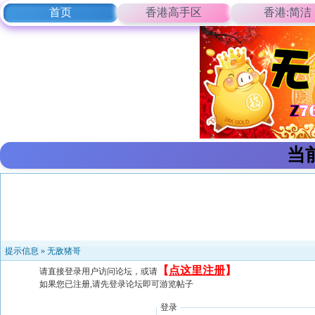
首页
香港高手区
香港:简洁
当
提示信息 »
无敌猪哥
【
点这里注册
】
请直接登录用户访问论坛，或请
如果您已注册,请先登录论坛即可游览帖子
登录