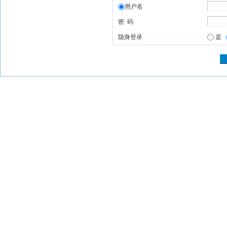
用户名
密 码
隐身登录
是