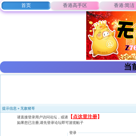
首页
香港高手区
香港:简洁
当
提示信息 »
无敌猪哥
【
点这里注册
】
请直接登录用户访问论坛，或请
如果您已注册,请先登录论坛即可游览帖子
登录