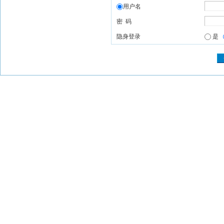
用户名
密 码
隐身登录
是