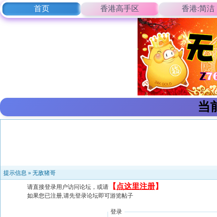
首页
香港高手区
香港:简洁
当
提示信息 »
无敌猪哥
【
点这里注册
】
请直接登录用户访问论坛，或请
如果您已注册,请先登录论坛即可游览帖子
登录