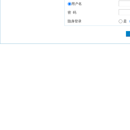
用户名
密 码
隐身登录
是