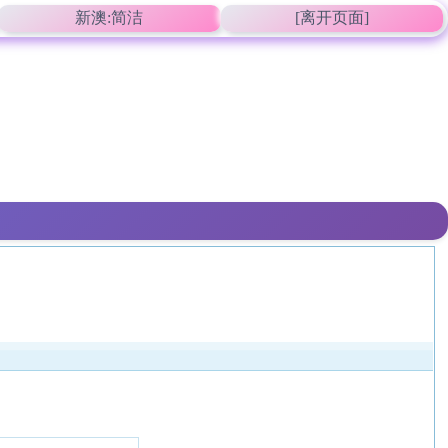
新澳:简洁
[离开页面]