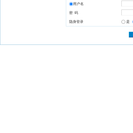
用户名
密 码
隐身登录
是