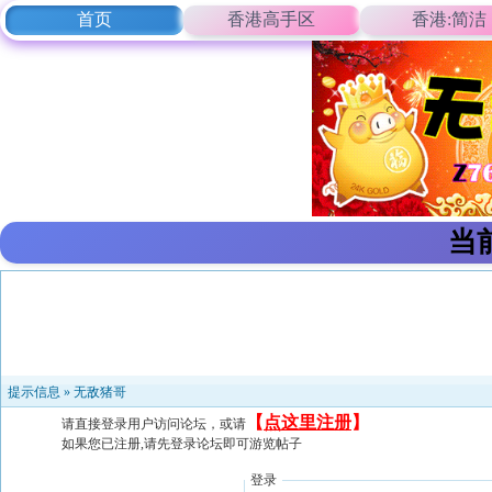
首页
香港高手区
香港:简洁
当
提示信息 »
无敌猪哥
【
点这里注册
】
请直接登录用户访问论坛，或请
如果您已注册,请先登录论坛即可游览帖子
登录