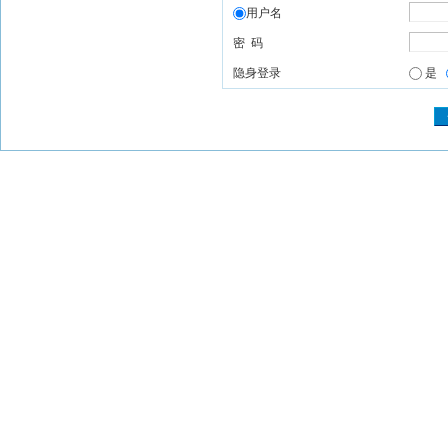
用户名
密 码
隐身登录
是