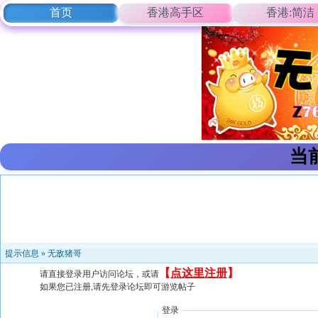
首页
香港高手区
香港:简洁
当
提示信息 »
无敌猪哥
【
点这里注册
】
请直接登录用户访问论坛，或请
如果您已注册,请先登录论坛即可游览帖子
登录