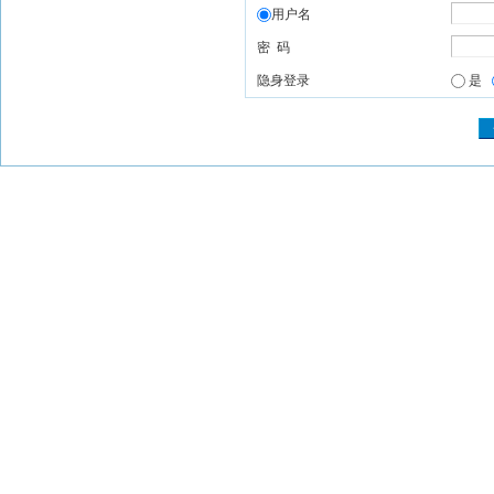
用户名
密 码
隐身登录
是