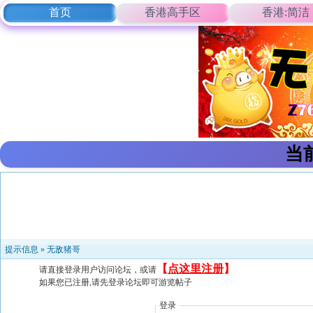
首页
香港高手区
香港:简洁
当
提示信息 »
无敌猪哥
【
点这里注册
】
请直接登录用户访问论坛，或请
如果您已注册,请先登录论坛即可游览帖子
登录