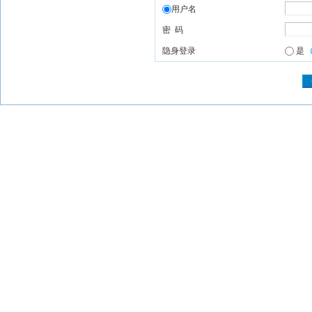
用户名
密 码
隐身登录
是