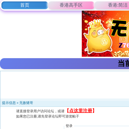
首页
香港高手区
香港:简洁
当
提示信息 »
无敌猪哥
【
点这里注册
】
请直接登录用户访问论坛，或请
如果您已注册,请先登录论坛即可游览帖子
登录