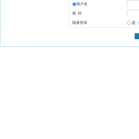
用户名
密 码
隐身登录
是