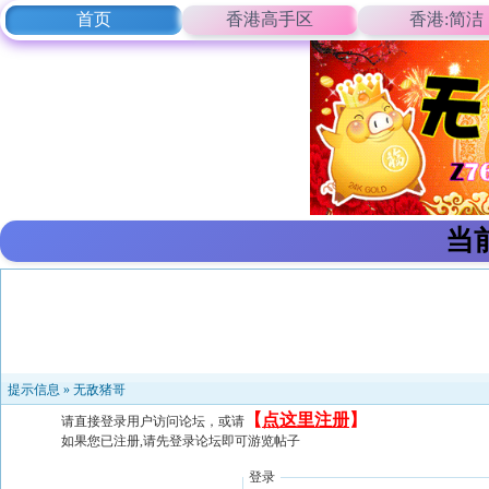
首页
香港高手区
香港:简洁
当
提示信息 »
无敌猪哥
【
点这里注册
】
请直接登录用户访问论坛，或请
如果您已注册,请先登录论坛即可游览帖子
登录