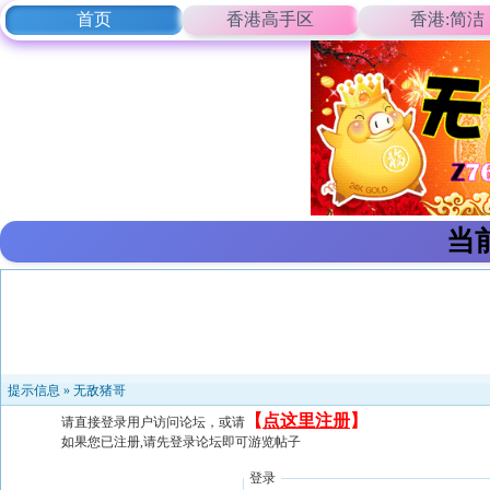
首页
香港高手区
香港:简洁
当
提示信息 »
无敌猪哥
【
点这里注册
】
请直接登录用户访问论坛，或请
如果您已注册,请先登录论坛即可游览帖子
登录