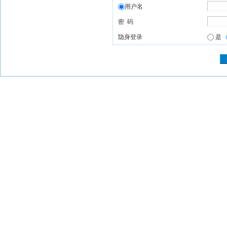
用户名
密 码
隐身登录
是