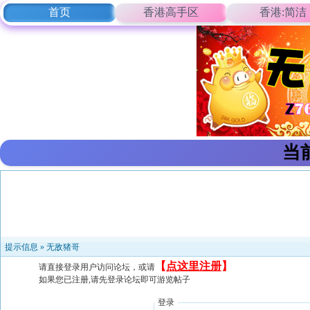
首页
香港高手区
香港:简洁
当
提示信息 »
无敌猪哥
【
点这里注册
】
请直接登录用户访问论坛，或请
如果您已注册,请先登录论坛即可游览帖子
登录