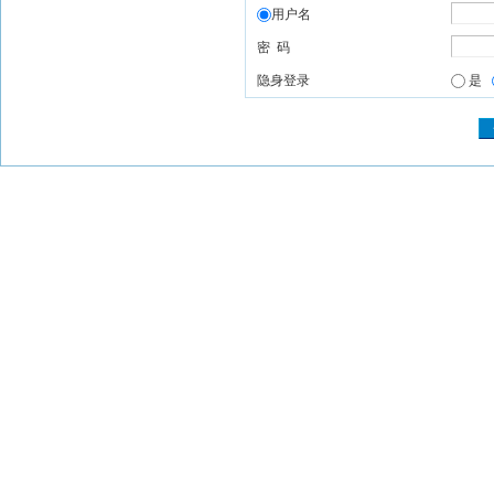
用户名
密 码
隐身登录
是