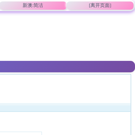
新澳:简洁
[离开页面]