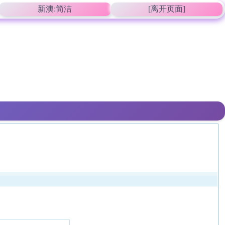
新澳:简洁
[离开页面]