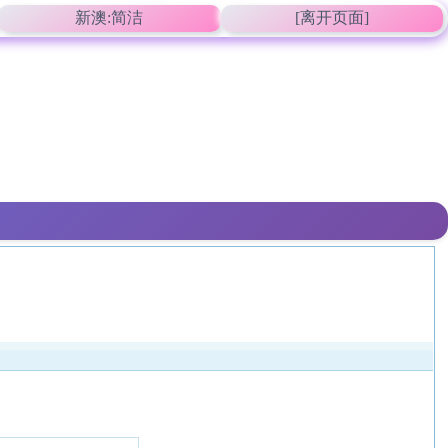
新澳:简洁
[离开页面]