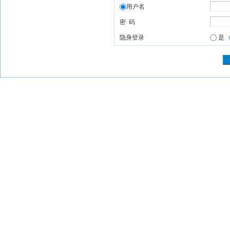
用户名
密 码
隐身登录
是