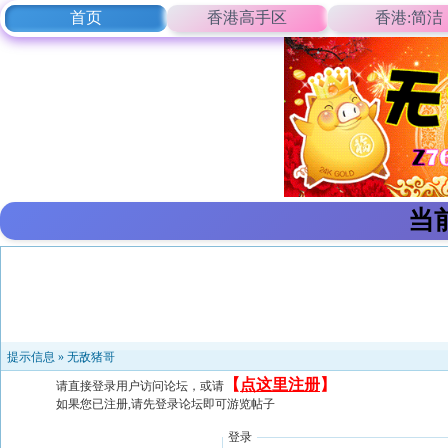
首页
香港高手区
香港:简洁
当
提示信息 »
无敌猪哥
【
点这里注册
】
请直接登录用户访问论坛，或请
如果您已注册,请先登录论坛即可游览帖子
登录