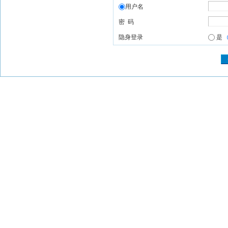
用户名
密 码
隐身登录
是