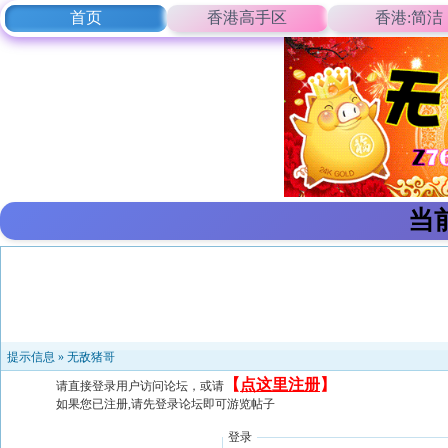
首页
香港高手区
香港:简洁
当
提示信息 »
无敌猪哥
【
点这里注册
】
请直接登录用户访问论坛，或请
如果您已注册,请先登录论坛即可游览帖子
登录