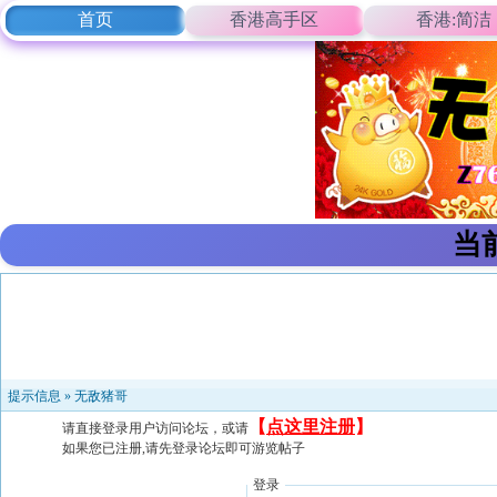
首页
香港高手区
香港:简洁
当
提示信息 »
无敌猪哥
【
点这里注册
】
请直接登录用户访问论坛，或请
如果您已注册,请先登录论坛即可游览帖子
登录