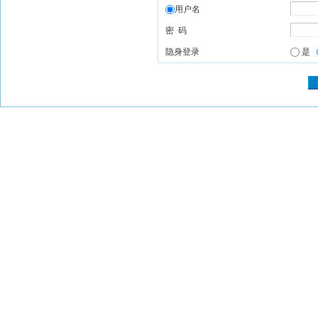
用户名
密 码
隐身登录
是