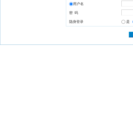
用户名
密 码
隐身登录
是