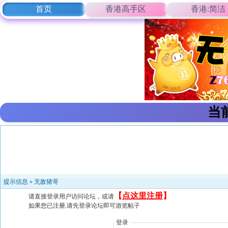
首页
香港高手区
香港:简洁
当
提示信息 »
无敌猪哥
【
点这里注册
】
请直接登录用户访问论坛，或请
如果您已注册,请先登录论坛即可游览帖子
登录