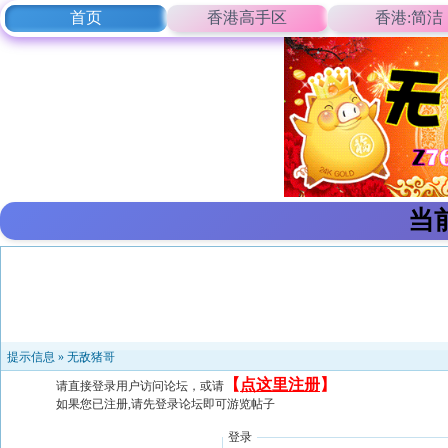
首页
香港高手区
香港:简洁
当
提示信息 »
无敌猪哥
【
点这里注册
】
请直接登录用户访问论坛，或请
如果您已注册,请先登录论坛即可游览帖子
登录