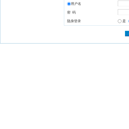
用户名
密 码
隐身登录
是