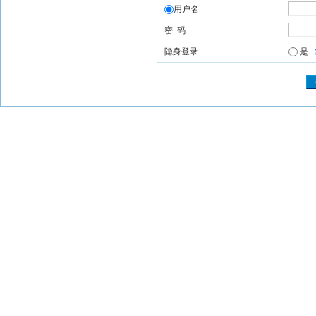
用户名
密 码
隐身登录
是