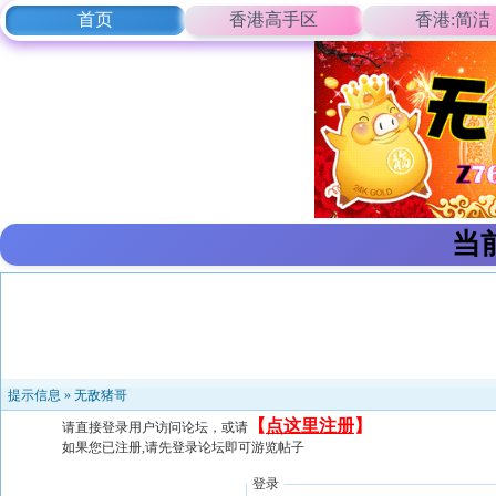
首页
香港高手区
香港:简洁
当
提示信息 »
无敌猪哥
【
点这里注册
】
请直接登录用户访问论坛，或请
如果您已注册,请先登录论坛即可游览帖子
登录