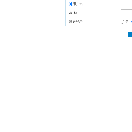
用户名
密 码
隐身登录
是