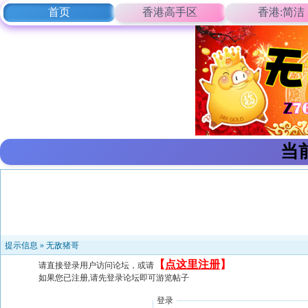
首页
香港高手区
香港:简洁
当
提示信息 »
无敌猪哥
【
点这里注册
】
请直接登录用户访问论坛，或请
如果您已注册,请先登录论坛即可游览帖子
登录