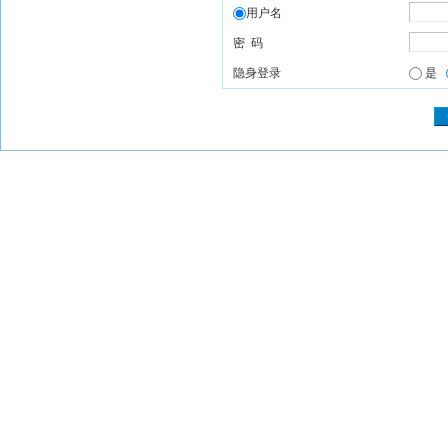
用户名
密 码
隐身登录
是