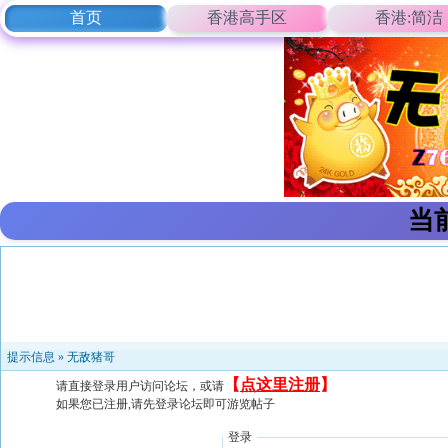
首页
香港高手区
香港:简洁
当
提示信息 »
无敌猪哥
【
点这里注册
】
请直接登录用户访问论坛，或请
如果您已注册,请先登录论坛即可游览帖子
登录