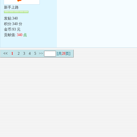
新手上路
发贴:340
积分:340 分
金币:93 元
贡献值:
340
点
<<
1
2
3
4
5
>>
[共
28
页]