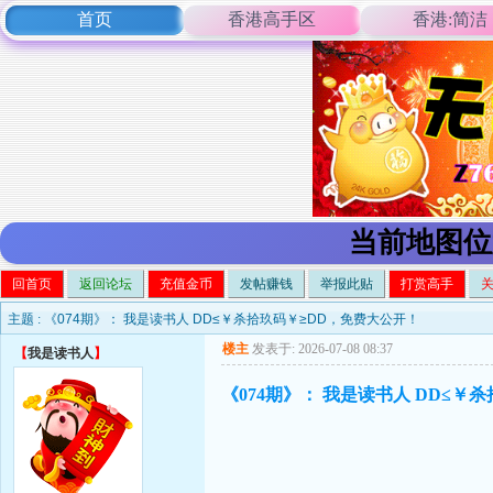
首页
香港高手区
香港:简洁
当前地图位
回首页
返回论坛
充值金币
发帖赚钱
举报此贴
打赏高手
主题 :
《074期》： 我是读书人 DD≤￥杀拾玖码￥≥DD，免费大公开！
楼主
发表于: 2026-07-08 08:37
【
我是读书人
】
《074期》： 我是读书人 DD≤￥