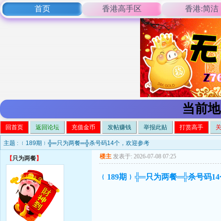
首页
香港高手区
香港:简洁
当前地
回首页
返回论坛
充值金币
发帖赚钱
举报此贴
打赏高手
主题 :
﹛189期﹜╬═只为两餐═╬杀号码14个，欢迎参考
楼主
发表于: 2026-07-08 07:25
【
只为两餐
】
﹛189期﹜╬═只为两餐═╬杀号码1