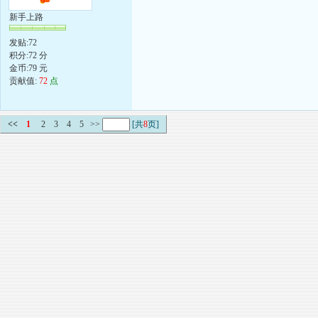
新手上路
发贴:72
积分:72 分
金币:79 元
贡献值:
72
点
<<
1
2
3
4
5
>>
[共
8
页]