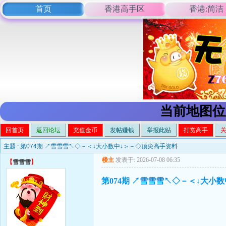
首页
香港高手区
香港:简洁
当前地图位
回首页
返回论坛
充值金币
发帖赚钱
举报此贴
打赏高手
主题 :
第074期 ↗雪雪雪↖◇－＜↓大小数中↓＞－◇顶尖高手资料
楼主
发表于: 2026-07-08 06:35
【
雪雪雪
】
第074期 ↗雪雪雪↖◇－＜↓大小