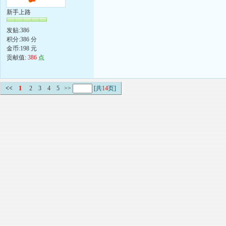
新手上路
发贴:386
积分:386 分
金币:198 元
贡献值:
386
点
<<
1
2
3
4
5
>>
[共
14
页]