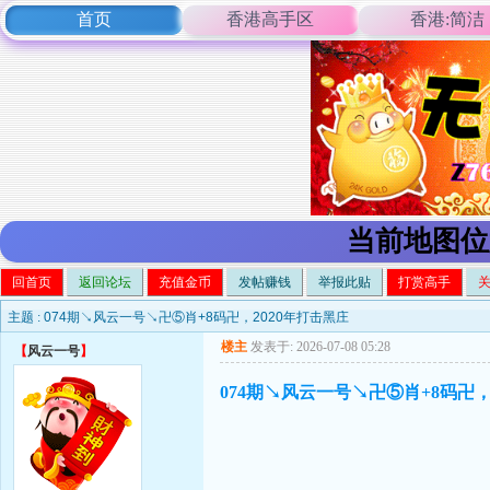
首页
香港高手区
香港:简洁
当前地图位
回首页
返回论坛
充值金币
发帖赚钱
举报此贴
打赏高手
主题 :
074期↘风云一号↘卍⑤肖+8码卍，2020年打击黑庄
楼主
发表于: 2026-07-08 05:28
【
风云一号
】
074期↘风云一号↘卍⑤肖+8码卍，