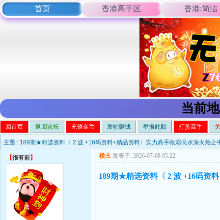
首页
香港高手区
香港:简洁
当前地
回首页
返回论坛
充值金币
发帖赚钱
举报此贴
打赏高手
主题 :
189期★精选资料〈 2 波 +16码资料+精品资料〉实力高手救彩民水深火热之
楼主
发表于: 2026-07-08 05:22
【
很有前
】
189期★精选资料〈 2 波 +16