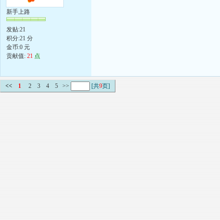
新手上路
发贴:21
积分:21 分
金币:0 元
贡献值:
21
点
<<
1
2
3
4
5
>>
[共
9
页]