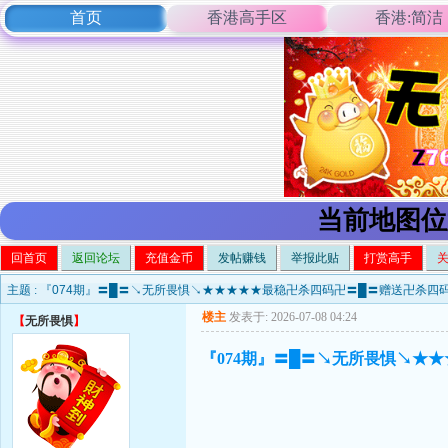
首页
香港高手区
香港:简洁
当前地图位
回首页
返回论坛
充值金币
发帖赚钱
举报此贴
打赏高手
主题 :
『074期』〓█〓↘无所畏惧↘★★★★★最稳卍杀四码卍〓█〓赠送卍杀四
楼主
发表于: 2026-07-08 04:24
【
无所畏惧
】
『074期』〓█〓↘无所畏惧↘★