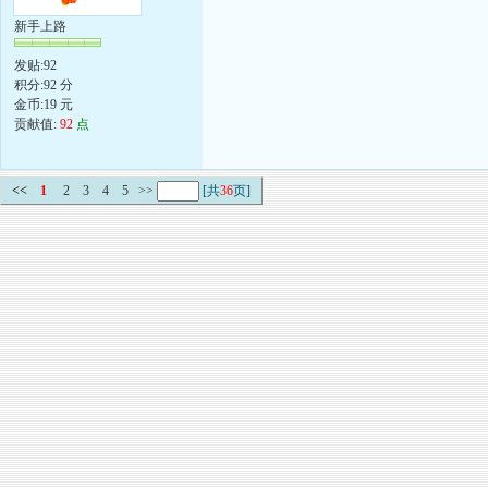
新手上路
发贴:92
积分:92 分
金币:19 元
贡献值:
92
点
<<
1
2
3
4
5
>>
[共
36
页]