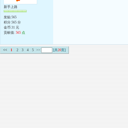
新手上路
发贴:565
积分:565 分
金币:31 元
贡献值:
565
点
<<
1
2
3
4
5
>>
[共
20
页]