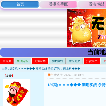
首页
香港高手区
香港:简洁
当前地
回首页
返回论坛
充值金币
发帖赚钱
举报此贴
打赏高手
主题 :
189期;＝＝＝◆◆◆ 期期实战 杀特17码 ，已上料◆◆◆
楼主
发表于: 2026-07-08 03:21
【
友缘
】
189期;＝＝＝◆◆◆ 期期实战 杀