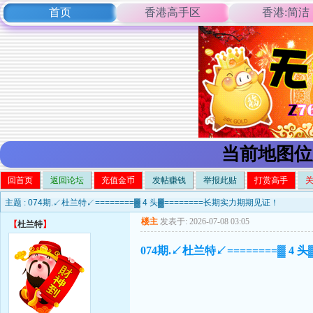
首页
香港高手区
香港:简洁
当前地图位
回首页
返回论坛
充值金币
发帖赚钱
举报此贴
打赏高手
主题 :
074期.↙杜兰特↙========▓ 4 头▓========长期实力期期见证！
楼主
发表于: 2026-07-08 03:05
【
杜兰特
】
074期.↙杜兰特↙========▓ 4