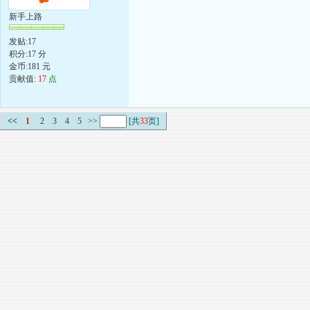
新手上路
发贴:17
积分:17 分
金币:181 元
贡献值:
17
点
<<
1
2
3
4
5
>>
[共
33
页]