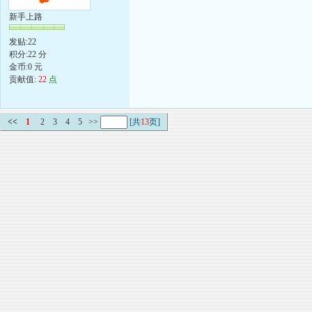
新手上路
发贴:22
积分:22 分
金币:0 元
贡献值:
22
点
<<
1
2
3
4
5
>>
[共
13
页]