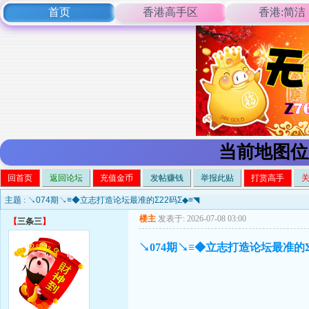
首页
香港高手区
香港:简洁
当前地图位
回首页
返回论坛
充值金币
发帖赚钱
举报此贴
打赏高手
主题 :
↘074期↘≡◆立志打造论坛最准的Σ22码Σ◆≡◥
楼主
发表于: 2026-07-08 03:00
【
三条三
】
↘074期↘≡◆立志打造论坛最准的Σ