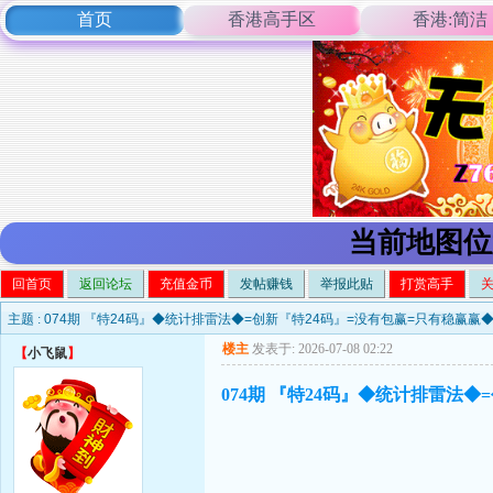
首页
香港高手区
香港:简洁
当前地图位
回首页
返回论坛
充值金币
发帖赚钱
举报此贴
打赏高手
主题 :
074期 『特24码』◆统计排雷法◆=创新『特24码』=没有包赢=只有稳赢赢
楼主
发表于: 2026-07-08 02:22
【
小飞鼠
】
074期 『特24码』◆统计排雷法◆