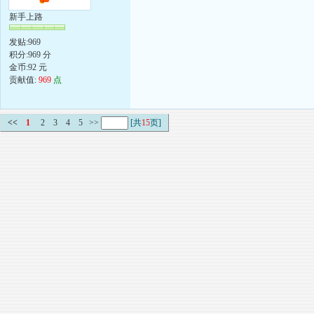
新手上路
发贴:969
积分:969 分
金币:92 元
贡献值:
969
点
<<
1
2
3
4
5
>>
[共
15
页]