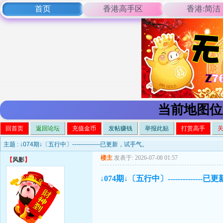
首页
香港高手区
香港:简洁
当前地图位
回首页
返回论坛
充值金币
发帖赚钱
举报此贴
打赏高手
主题 :
↓074期↓〔五行中〕--------------已更新，试手气。
楼主
发表于: 2026-07-08 01:57
【
风影
】
↓074期↓〔五行中〕-------------