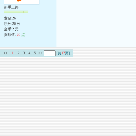
新手上路
发贴:26
积分:26 分
金币:2 元
贡献值:
26
点
<<
1
2
3
4
5
>>
[共
17
页]