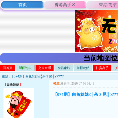
首页
香港高手区
香港:简洁
当前地图位
回首页
返回论坛
充值金币
发帖赚钱
举报此贴
打赏高手
主题 :
【074期】白兔妹妹≤╠杀 3 尾╣≥????
楼主
发表于: 2026-07-08 01:41
【
白兔妹妹
】
【074期】白兔妹妹≤╠杀 3 尾╣≥???