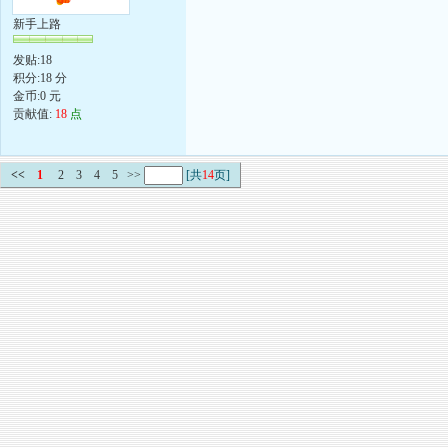
新手上路
发贴:18
积分:18 分
金币:0 元
贡献值:
18
点
<<
1
2
3
4
5
>>
[共
14
页]