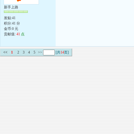
新手上路
发贴:41
积分:41 分
金币:0 元
贡献值:
41
点
<<
1
2
3
4
5
>>
[共
14
页]