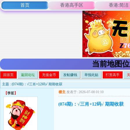
首页
香港高手区
香港:简洁
当前地图位
回首页
返回论坛
充值金币
发帖赚钱
举报此贴
打赏高手
主题 :
(074期)：√三肖+12码√ 期期收获
楼主
发表于: 2026-07-08 01:10
【
李笙
】
(074期)：√三肖+12码√ 期期收获