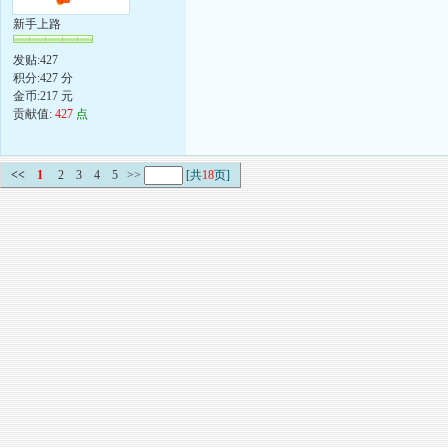
新手上路
发贴:427
积分:427 分
金币:217 元
贡献值:
427
点
<<
1
2
3
4
5
>>
[共
18
页]