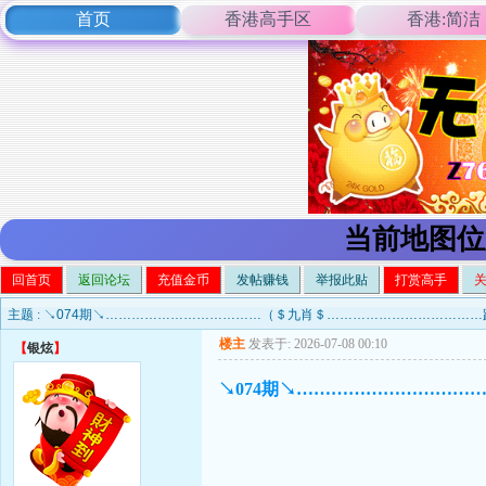
首页
香港高手区
香港:简洁
当前地图位
回首页
返回论坛
充值金币
发帖赚钱
举报此贴
打赏高手
主题 :
↘074期↘………………………………（＄九肖＄……………………………
楼主
发表于: 2026-07-08 00:10
【
银炫
】
↘074期↘………………………