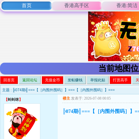
首页
香港高手区
香港:简洁
当前地图位
回首页
返回论坛
充值金币
发帖赚钱
举报此贴
打赏高手
主题 :
╠074期╣===【［内围外围码］】===【［内围外围码］】===
楼主
发表于: 2026-07-08 00:05
【
蚪蚪咪
】
╠074期╣===【［内围外围码］】