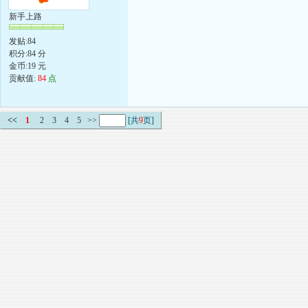
新手上路
发贴:84
积分:84 分
金币:19 元
贡献值:
84
点
<<
1
2
3
4
5
>>
[共
9
页]