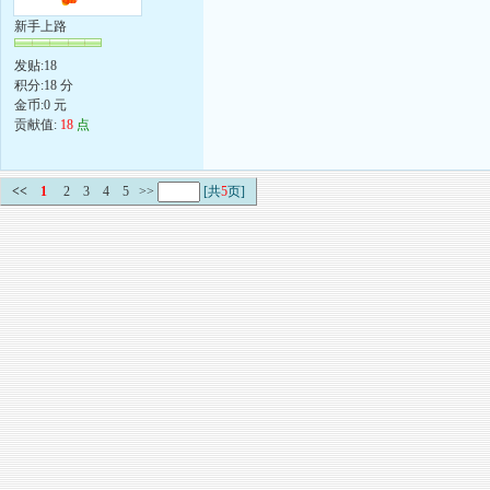
新手上路
发贴:18
积分:18 分
金币:0 元
贡献值:
18
点
<<
1
2
3
4
5
>>
[共
5
页]