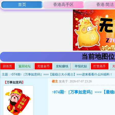
首页
香港高手区
香港:简洁
当前地图位
回首页
返回论坛
充值金币
发帖赚钱
举报此贴
打赏高手
主题 :
↑074期↑［万事如意码］===【最稳㊣大小尾㊣】===进来看看什么叫稳料！
楼主
发表于: 2026-07-07 23:26
【
万事如意码
】
↑074期↑［万事如意码］===【