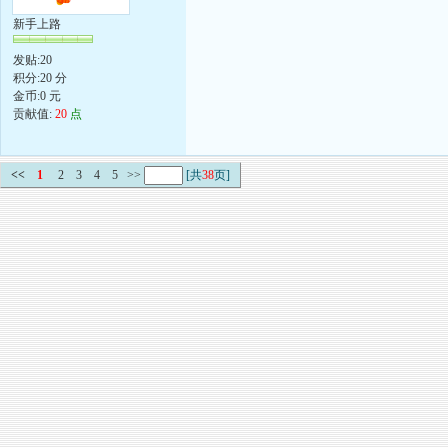
新手上路
发贴:20
积分:20 分
金币:0 元
贡献值:
20
点
<<
1
2
3
4
5
>>
[共
38
页]