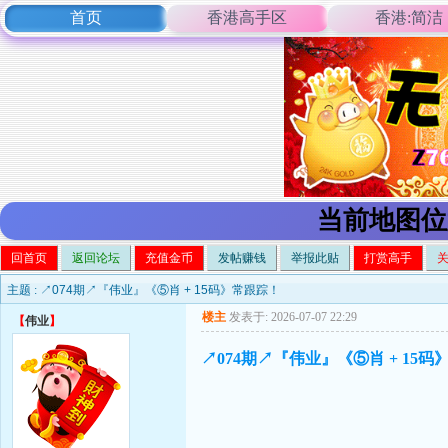
首页
香港高手区
香港:简洁
当前地图位
回首页
返回论坛
充值金币
发帖赚钱
举报此贴
打赏高手
主题 :
↗074期↗『伟业』《⑤肖 + 15码》常跟踪！
楼主
发表于: 2026-07-07 22:29
【
伟业
】
↗074期↗『伟业』《⑤肖 + 15