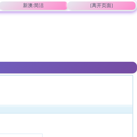
新澳:简洁
[离开页面]