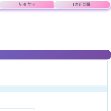
新澳:简洁
[离开页面]