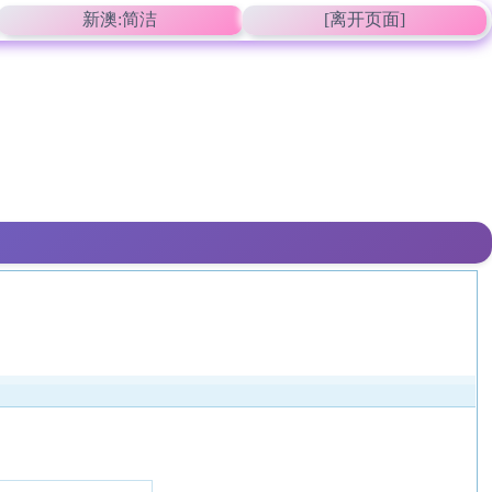
新澳:简洁
[离开页面]