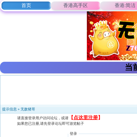
首页
香港高手区
香港:简洁
当
提示信息 »
无敌猪哥
【
点这里注册
】
请直接登录用户访问论坛，或请
如果您已注册,请先登录论坛即可游览帖子
登录