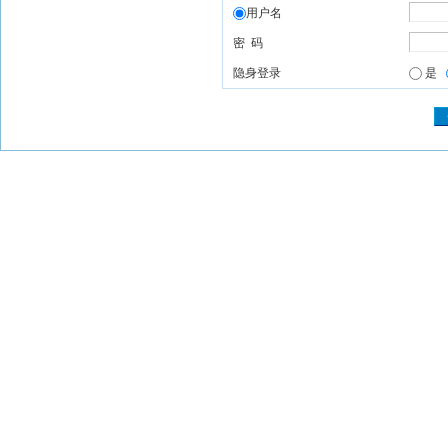
用户名
密 码
隐身登录
是