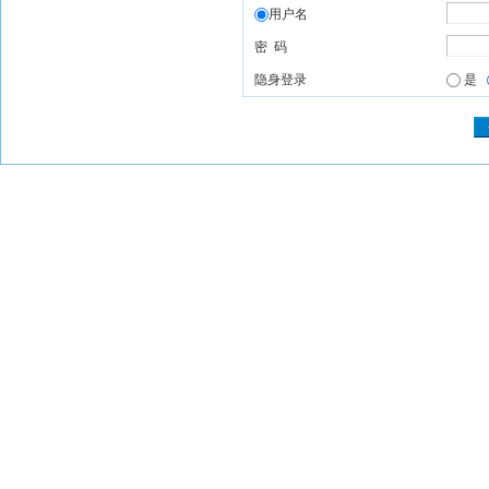
用户名
密 码
隐身登录
是