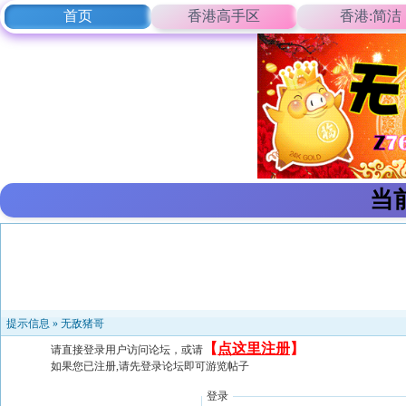
首页
香港高手区
香港:简洁
当
提示信息 »
无敌猪哥
【
点这里注册
】
请直接登录用户访问论坛，或请
如果您已注册,请先登录论坛即可游览帖子
登录