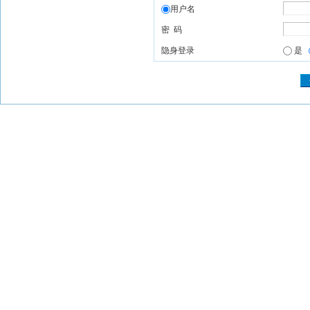
用户名
密 码
隐身登录
是