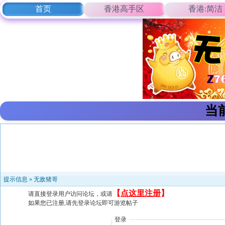
首页
香港高手区
香港:简洁
当
提示信息 »
无敌猪哥
【
点这里注册
】
请直接登录用户访问论坛，或请
如果您已注册,请先登录论坛即可游览帖子
登录