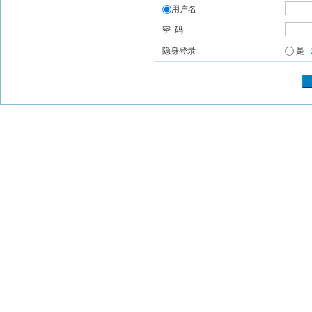
用户名
密 码
隐身登录
是