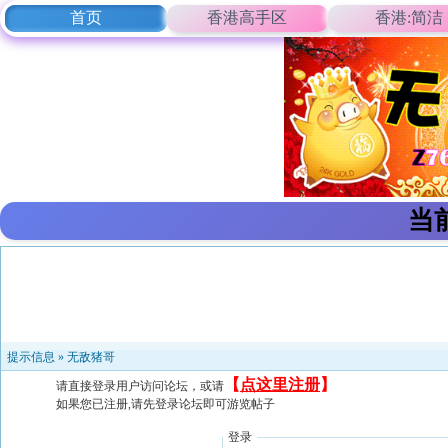
首页
香港高手区
香港:简洁
当
提示信息 »
无敌猪哥
【
点这里注册
】
请直接登录用户访问论坛，或请
如果您已注册,请先登录论坛即可游览帖子
登录